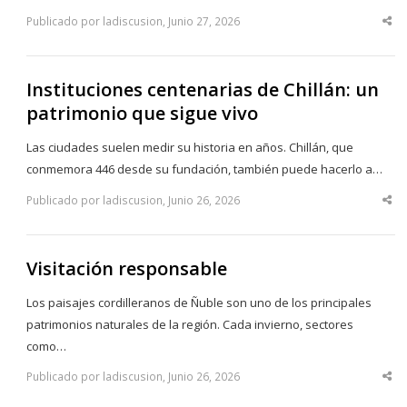
Publicado por ladiscusion, Junio 27, 2026
Sha
thi
po
Instituciones centenarias de Chillán: un
patrimonio que sigue vivo
Las ciudades suelen medir su historia en años. Chillán, que
conmemora 446 desde su fundación, también puede hacerlo a…
Publicado por ladiscusion, Junio 26, 2026
Sha
thi
po
Visitación responsable
Los paisajes cordilleranos de Ñuble son uno de los principales
patrimonios naturales de la región. Cada invierno, sectores
como…
Publicado por ladiscusion, Junio 26, 2026
Sha
thi
po