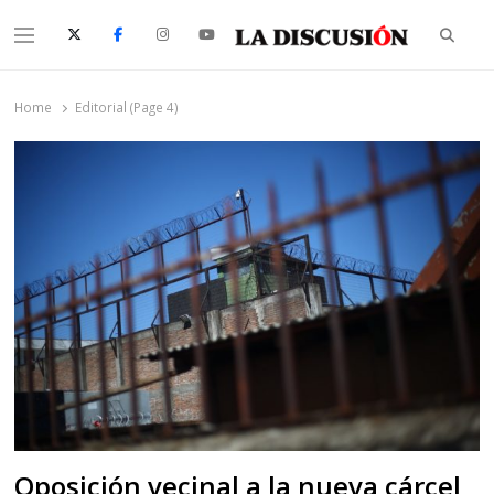
Searc
Menu
La Discusión
El Diario de la Región de Ñuble
Home
Editorial (Page 4)
Oposición vecinal a la nueva cárcel