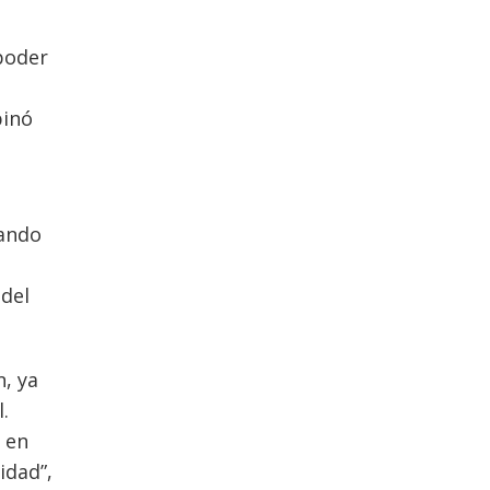
poder
pinó
rando
 del
n, ya
.
 en
idad”,