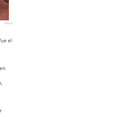
Sence
fue el
 en
,
r