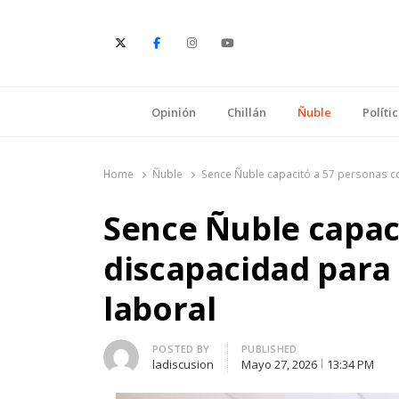
E
Opinión
Chillán
Ñuble
Políti
Home
Ñuble
Sence Ñuble capacitó a 57 personas con
Sence Ñuble capac
discapacidad para f
laboral
Author
POSTED BY
PUBLISHED
ladiscusion
Mayo 27, 2026
13:34 PM