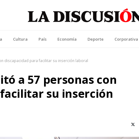
La Discusión
l Diario de la Región de Ñuble
ca
Cultura
País
Economía
Deporte
Corporativa
 discapacidad para facilitar su inserción laboral
itó a 57 personas con
acilitar su inserción
X (T