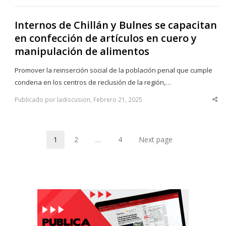
Internos de Chillán y Bulnes se capacitan
en confección de artículos en cuero y
manipulación de alimentos
Promover la reinserción social de la población penal que cumple
condena en los centros de reclusión de la región,…
Publicado por ladiscusion, Febrero 21, 2025
Sha
thi
po
1
2
…
4
Next page
Page
Page
Page