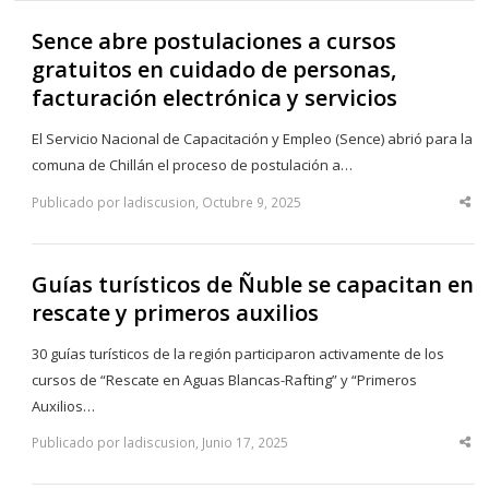
Sence abre postulaciones a cursos
gratuitos en cuidado de personas,
facturación electrónica y servicios
El Servicio Nacional de Capacitación y Empleo (Sence) abrió para la
comuna de Chillán el proceso de postulación a…
Publicado por ladiscusion, Octubre 9, 2025
Sha
thi
po
Guías turísticos de Ñuble se capacitan en
rescate y primeros auxilios
30 guías turísticos de la región participaron activamente de los
cursos de “Rescate en Aguas Blancas-Rafting” y “Primeros
Auxilios…
Publicado por ladiscusion, Junio 17, 2025
Sha
thi
po