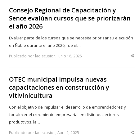
Consejo Regional de Capacitación y
Sence evalúan cursos que se priorizarán
el año 2026
Evaluar parte de los cursos que se necesita priorizar su ejecución
en Ñuble durante el año 2026, fue el…
Publicado por ladiscusion, Junio 16, 2025
Sha
thi
po
OTEC municipal impulsa nuevas
capacitaciones en construcción y
vitivinicultura
Con el objetivo de impulsar el desarrollo de emprendedores y
fortalecer el crecimiento empresarial en distintos sectores
productivos, la…
Publicado por ladiscusion, Abril 2, 2025
Sha
thi