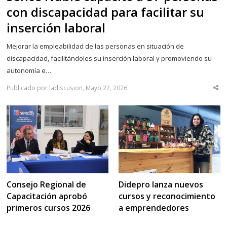
con discapacidad para facilitar su
inserción laboral
Mejorar la empleabilidad de las personas en situación de
discapacidad, facilitándoles su inserción laboral y promoviendo su
autonomía e…
Publicado por ladiscusion, Mayo 27, 2026
Sha
thi
po
Consejo Regional de
Didepro lanza nuevos
Capacitación aprobó
cursos y reconocimiento
primeros cursos 2026
a emprendedores