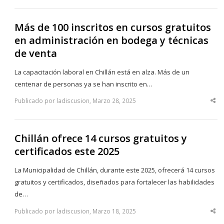
po
Más de 100 inscritos en cursos gratuitos
en administración en bodega y técnicas
de venta
La capacitación laboral en Chillán está en alza. Más de un
centenar de personas ya se han inscrito en…
Publicado por ladiscusion, Marzo 28, 2025
Sha
thi
po
Chillán ofrece 14 cursos gratuitos y
certificados este 2025
La Municipalidad de Chillán, durante este 2025, ofrecerá 14 cursos
gratuitos y certificados, diseñados para fortalecer las habilidades
de…
Publicado por ladiscusion, Marzo 18, 2025
Sha
thi
po