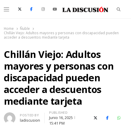
Searc
Menu
La Discusión
El Diario de la Región de Ñuble
Home
Ñuble
Chillán Viejo: Adultos mayores y personas con discapacidad pueden
acceder a descuentos mediante tarjeta
Chillán Viejo: Adultos
mayores y personas con
discapacidad pueden
acceder a descuentos
mediante tarjeta
PUBLISHED
Author
POSTED BY
Junio 16, 2025
X (Twitter)
Facebook
Whats
ladiscusion
15:41 PM