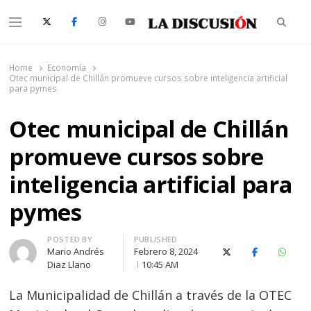
Searc
Menu
La Discusión
El Diario de la Región de Ñuble
Home
Economía
Otec municipal de Chillán promueve cursos sobre inteligencia artificial
para pymes
Otec municipal de Chillán
promueve cursos sobre
inteligencia artificial para
pymes
Author
POSTED BY
PUBLISHED
Mario Andrés
Febrero 8, 2024
X (Twitter)
Facebook
Whats
Diaz Llano
10:45 AM
La Municipalidad de Chillán a través de la OTEC