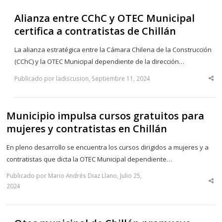
Alianza entre CChC y OTEC Municipal
certifica a contratistas de Chillán
La alianza estratégica entre la Cámara Chilena de la Construcción
(CChC) y la OTEC Municipal dependiente de la dirección…
Publicado por ladiscusion, Septiembre 11, 2024
Sha
thi
po
Municipio impulsa cursos gratuitos para
mujeres y contratistas en Chillán
En pleno desarrollo se encuentra los cursos dirigidos a mujeres y a
contratistas que dicta la OTEC Municipal dependiente…
Publicado por Mario Andrés Diaz Llano, Julio 25,
Sha
2024
thi
po