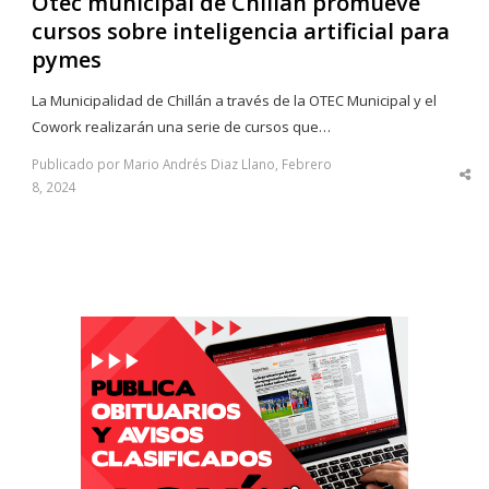
Otec municipal de Chillán promueve
cursos sobre inteligencia artificial para
pymes
La Municipalidad de Chillán a través de la OTEC Municipal y el
Cowork realizarán una serie de cursos que…
Publicado por Mario Andrés Diaz Llano, Febrero
Sha
8, 2024
thi
po