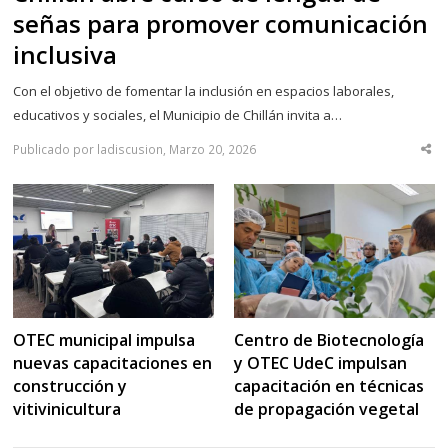
señas para promover comunicación
inclusiva
Con el objetivo de fomentar la inclusión en espacios laborales,
educativos y sociales, el Municipio de Chillán invita a…
Publicado por ladiscusion, Marzo 20, 2026
Sha
thi
po
OTEC municipal impulsa
Centro de Biotecnología
nuevas capacitaciones en
y OTEC UdeC impulsan
construcción y
capacitación en técnicas
vitivinicultura
de propagación vegetal