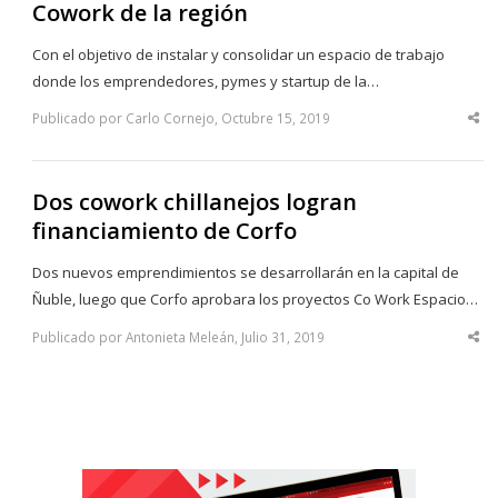
Cowork de la región
Con el objetivo de instalar y consolidar un espacio de trabajo
donde los emprendedores, pymes y startup de la…
Publicado por Carlo Cornejo, Octubre 15, 2019
Sha
thi
po
Dos cowork chillanejos logran
financiamiento de Corfo
Dos nuevos emprendimientos se desarrollarán en la capital de
Ñuble, luego que Corfo aprobara los proyectos Co Work Espacio…
Publicado por Antonieta Meleán, Julio 31, 2019
Sha
thi
po