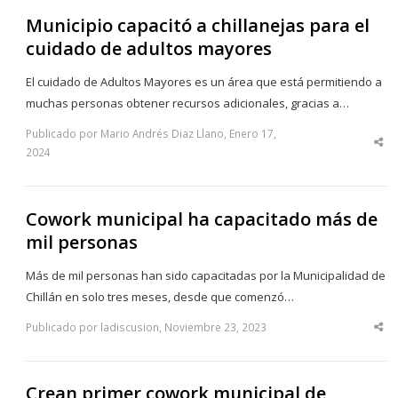
Municipio capacitó a chillanejas para el
cuidado de adultos mayores
El cuidado de Adultos Mayores es un área que está permitiendo a
muchas personas obtener recursos adicionales, gracias a…
Publicado por Mario Andrés Diaz Llano, Enero 17,
Sha
2024
thi
po
Cowork municipal ha capacitado más de
mil personas
Más de mil personas han sido capacitadas por la Municipalidad de
Chillán en solo tres meses, desde que comenzó…
Publicado por ladiscusion, Noviembre 23, 2023
Sha
thi
po
Crean primer cowork municipal de