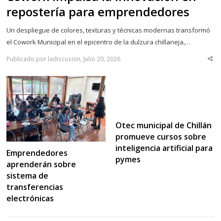
repostería para emprendedores
Un despliegue de colores, texturas y técnicas modernas transformó
el Cowork Municipal en el epicentro de la dulzura chillaneja,…
Publicado por ladiscusion, Julio 20, 2026
Sha
thi
po
Otec municipal de Chillán
promueve cursos sobre
inteligencia artificial para
Emprendedores
pymes
aprenderán sobre
sistema de
transferencias
electrónicas