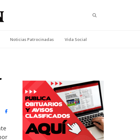
Search
Noticias Patrocinadas
Vida Social
r
witter)
Facebook
nte
por