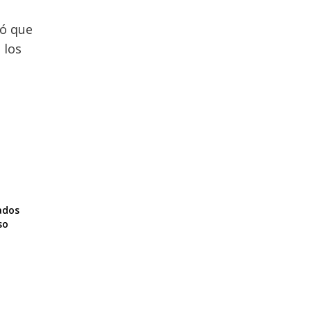
có que
 los
ados
so