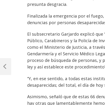
presunta desgracia.
Finalizada la emergencia por el fuego
denuncias por personas desaparecidas 
El subsecretario Garjardo explicó que “
Público, Carabineros y la Policía de In
como el Ministerio de Justicia, a travé
Gendarmería y el Servicio Médico Legal
proceso de búsqueda de personas, y p
Navegación
ley y así establece este procedimiento”
de
Previous
Post
entradas
“Y, en ese sentido, a todas estas insti
desaparecidas; del total, el día de hoy
Asimismo, señaló que de estas 66 den
hay otras que lamentablemente hemos 