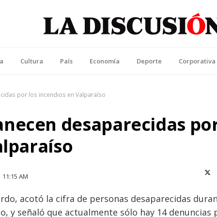
La Discusión
l Diario de la Región de Ñuble
ca
Cultura
País
Economía
Deporte
Corporativa
das por los incendios en Valparaíso
anecen desaparecidas po
alparaíso
X (T
11:15 AM
jardo, acotó la cifra de personas desaparecidas dura
íso, y señaló que actualmente sólo hay 14 denuncias 