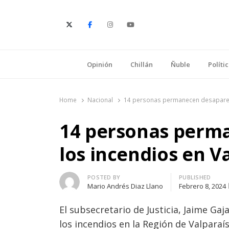
E
Opinión
Chillán
Ñuble
Políti
Home
Nacional
14 personas permanecen desapareci
14 personas perm
los incendios en V
Author
POSTED BY
PUBLISHED
Mario Andrés Diaz Llano
Febrero 8, 2024
El subsecretario de Justicia, Jaime Ga
los incendios en la Región de Valpara