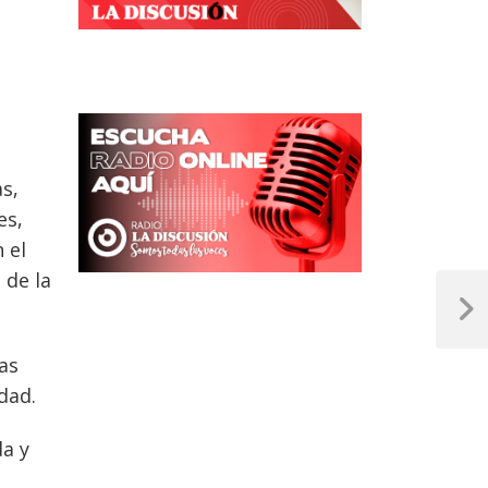
as,
es,
 el
 de la
Next
Post
nas
dad.
a y