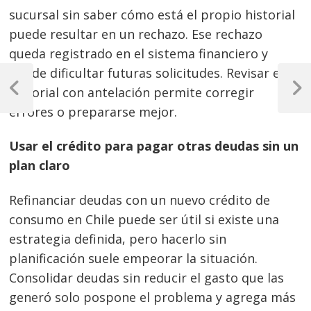
sucursal sin saber cómo está el propio historial
puede resultar en un rechazo. Ese rechazo
queda registrado en el sistema financiero y
Navegación
puede dificultar futuras solicitudes. Revisar el
historial con antelación permite corregir
de
Previous
Next
Post
Post
errores o prepararse mejor.
entradas
Usar el crédito para pagar otras deudas sin un
plan claro
Refinanciar deudas con un nuevo crédito de
consumo en Chile puede ser útil si existe una
estrategia definida, pero hacerlo sin
planificación suele empeorar la situación.
Consolidar deudas sin reducir el gasto que las
generó solo pospone el problema y agrega más