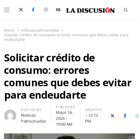
Searc
Menu
La Discusión
El Diario de la Región de Ñuble
Home
noticiaspatrocinadas
Solicitar crédito de consumo: errores comunes que debes evitar para
endeudarte
Solicitar crédito de
consumo: errores
comunes que debes evitar
para endeudarte
PUBLISHED
Author
POSTED BY
UPDATED
Mayo 14,
Noticias
12:12
X (Twitter)
Facebo
2026
Patrocinadas
PM
10:00 AM