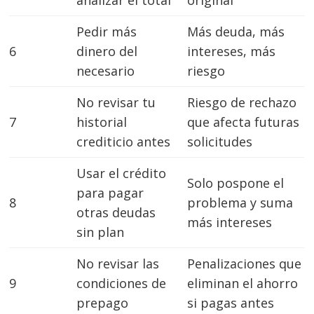
analizar el total
original
Pedir más
Más deuda, más
6
dinero del
intereses, más
necesario
riesgo
No revisar tu
Riesgo de rechazo
7
historial
que afecta futuras
crediticio antes
solicitudes
Usar el crédito
Solo pospone el
para pagar
8
problema y suma
otras deudas
más intereses
sin plan
No revisar las
Penalizaciones que
9
condiciones de
eliminan el ahorro
prepago
si pagas antes