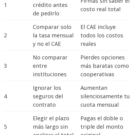
Firmas sin saber el
1
crédito antes
costo real total
de pedirlo
Comparar solo
El CAE incluye
2
la tasa mensual
todos los costos
y no el CAE
reales
No comparar
Pierdes opciones
3
entre
más baratas como
instituciones
cooperativas
Ignorar los
Aumentan
4
seguros del
silenciosamente tu
contrato
cuota mensual
Elegir el plazo
Pagas el doble o
5
más largo sin
triple del monto