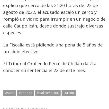
explicó que cerca de las 21:20 horas del 22 de
agosto de 2022, el acusado escaló un cerco y
rompió un vidrio para irrumpir en un negocio de
calle Caupolicán, desde donde sustrajo diversas
especies.
La Fiscalía está pidiendo una pena de 5 años de
presidio efectivo.
El Tribunal Oral en lo Penal de Chillán dará a
Navegación
conocer su sentencia el 22 de este mes.
de
s
entradas
Asalto
condena
local comercial
Quillón
NOTICIAS RELACIONADAS