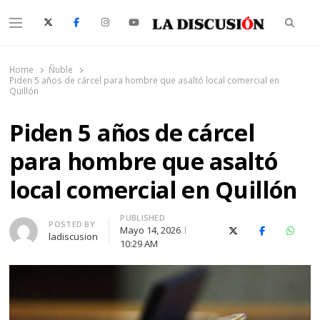
Searc
Menu
La Discusión
El Diario de la Región de Ñuble
Home
Ñuble
Piden 5 años de cárcel para hombre que asaltó local comercial en
Quillón
Piden 5 años de cárcel
para hombre que asaltó
local comercial en Quillón
PUBLISHED
Author
POSTED BY
Mayo 14, 2026
X (Twitter)
Facebook
Whats
ladiscusion
10:29 AM