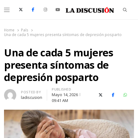
Searc
Menu
La Discusión
El Diario de la Región de Ñuble
Home
País
Una de cada 5 mujeres presenta síntomas de depresión posparto
Una de cada 5 mujeres
presenta síntomas de
depresión posparto
PUBLISHED
Author
POSTED BY
Mayo 14, 2026
X (Twitter)
Facebook
Whats
ladiscusion
09:41 AM