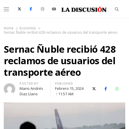
Searc
Menu
La Discusión
El Diario de la Región de Ñuble
Home
Economía
Sernac Ñuble recibió 428 reclamos de usuarios del transporte aéreo
Sernac Ñuble recibió 428
reclamos de usuarios del
transporte aéreo
Author
POSTED BY
PUBLISHED
Mario Andrés
Febrero 15, 2024
X (Twitter)
Facebook
Whats
Diaz Llano
11:57 AM