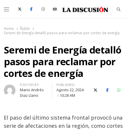
Searc
Menu
La Discusión
El Diario de la Región de Ñuble
Home
Ñuble
Seremi de Energía detalló pasos para reclamar por cortes de energía
Seremi de Energía detalló
pasos para reclamar por
cortes de energía
Author
POSTED BY
PUBLISHED
Mario Andrés
Agosto 22, 2024
X (Twitter)
Facebook
Whats
Diaz Llano
10:28 AM
El paso del último sistema frontal provocó una
serie de afectaciones en la región, como cortes