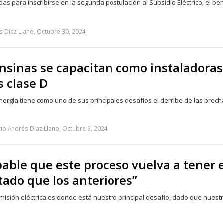
as para inscribirse en la segunda postulación al Subsidio Eléctrico, el ben
s Diaz Llano, Octubre 30, 2024
nsinas se capacitan como instaladoras
s clase D
Energía tiene como uno de sus principales desafíos el derribe de las brec
io Andrés Diaz Llano, Octubre 9, 2024
able que este proceso vuelva a tener e
ado que los anteriores”
smisión eléctrica es donde está nuestro principal desafío, dado que nuest