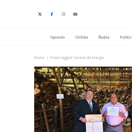
E
Opinión
Chillán
Ñuble
Políti
Home
Posts tagged:
Seremi de Energía