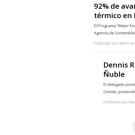
92% de ava
térmico en 
El Programa “Mejor Esc
Agencia de Sostenibil
Publicado por Mario And
Dennis R
Ñuble
El delegado pres
Oviedo, poniendo
Publicado por Mar