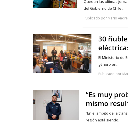
Quedan las últimas jornad
del Gobierno de Chile,…
Publicado por Mario André
30 ñuble
eléctrica
El Ministerio de 
género en…
Publicado por Mar
“Es muy prob
mismo result
“En el ámbito de la tran
región está siendo…