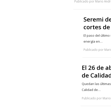
Publicado por Mario André
Seremi de
cortes de
El paso del último
energía en…
Publicado por Mari
El 26 de a
de Calida
Quedan las últimas 
Calidad de…
Publicado por Mario 