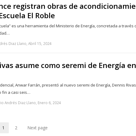
nce registran obras de acondicionami
Escuela El Roble
uela” es una herramienta del Ministerio de Energía, concretada a través 
idad…
rés Diaz Llano, Abril 15, 2024
ivas asume como seremi de Energía e
idencial, Anwar Farrán, presentó al nuevo seremi de Energía, Dennis Riva
 fin a casi seis…
io Andrés Diaz Llano, Enero 6, 2024
1
2
Next page
Page
Page