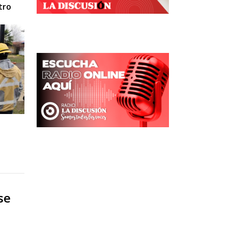
tro
se