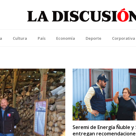
La Discusión
l Diario de la Región de Ñuble
ca
Cultura
País
Economía
Deporte
Corporativa
Seremi de Energía Ñuble y
entregan recomendacione