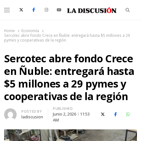
Searc
Menu
La Discusión
El Diario de la Región de Ñuble
Home
Economía
Sercotec abre fondo Crece en Ñuble: entregará hasta $5 millones a 29
pymes y cooperativas de la región
Sercotec abre fondo Crece
en Ñuble: entregará hasta
$5 millones a 29 pymes y
cooperativas de la región
PUBLISHED
Author
POSTED BY
Junio 2, 2026
11:53
X (Twitter)
Facebook
Whats
ladiscusion
AM