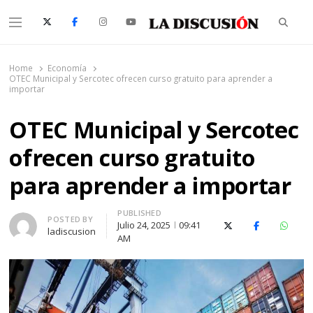
Searc
Menu
La Discusión
El Diario de la Región de Ñuble
Home
Economía
OTEC Municipal y Sercotec ofrecen curso gratuito para aprender a
importar
OTEC Municipal y Sercotec
ofrecen curso gratuito
para aprender a importar
PUBLISHED
Author
POSTED BY
Julio 24, 2025
09:41
X (Twitter)
Facebook
Whats
ladiscusion
AM