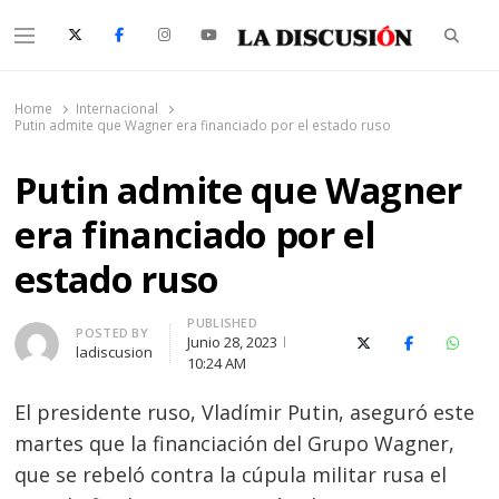
Searc
Menu
La Discusión
El Diario de la Región de Ñuble
Home
Internacional
Putin admite que Wagner era financiado por el estado ruso
Putin admite que Wagner
era financiado por el
estado ruso
PUBLISHED
Author
POSTED BY
Junio 28, 2023
X (Twitter)
Facebook
Whats
ladiscusion
10:24 AM
El presidente ruso, Vladímir Putin, aseguró este
martes que la financiación del Grupo Wagner,
que se rebeló contra la cúpula militar rusa el