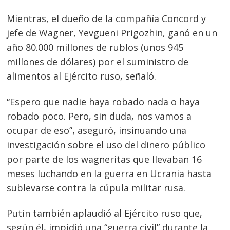
Mientras, el dueño de la compañía Concord y
jefe de Wagner, Yevgueni Prigozhin, ganó en un
año 80.000 millones de rublos (unos 945
millones de dólares) por el suministro de
alimentos al Ejército ruso, señaló.
“Espero que nadie haya robado nada o haya
robado poco. Pero, sin duda, nos vamos a
ocupar de eso”, aseguró, insinuando una
investigación sobre el uso del dinero público
por parte de los wagneritas que llevaban 16
meses luchando en la guerra en Ucrania hasta
Navegación
sublevarse contra la cúpula militar rusa.
de
s
entradas
Putin también aplaudió al Ejército ruso que,
según él, impidió una “guerra civil” durante la