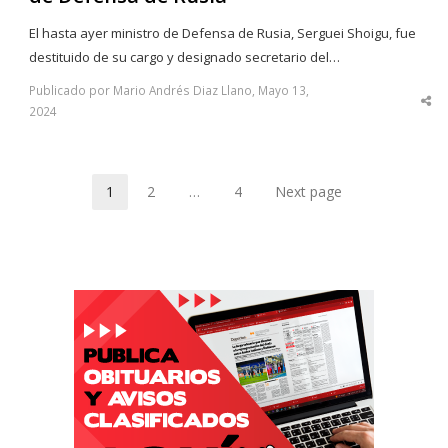
El hasta ayer ministro de Defensa de Rusia, Serguei Shoigu, fue
destituido de su cargo y designado secretario del…
Publicado por Mario Andrés Diaz Llano, Mayo 13,
Sha
2024
thi
po
1
2
…
4
Next page
Page
Page
Page