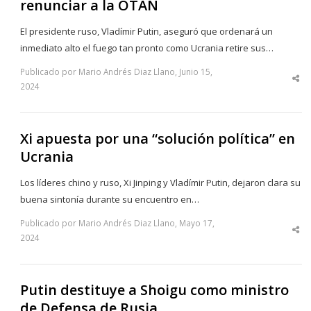
renunciar a la OTAN
El presidente ruso, Vladímir Putin, aseguró que ordenará un
inmediato alto el fuego tan pronto como Ucrania retire sus…
Publicado por Mario Andrés Diaz Llano, Junio 15,
Sha
2024
thi
po
Xi apuesta por una “solución política” en
Ucrania
Los líderes chino y ruso, Xi Jinping y Vladímir Putin, dejaron clara su
buena sintonía durante su encuentro en…
Publicado por Mario Andrés Diaz Llano, Mayo 17,
Sha
2024
thi
po
Putin destituye a Shoigu como ministro
de Defensa de Rusia