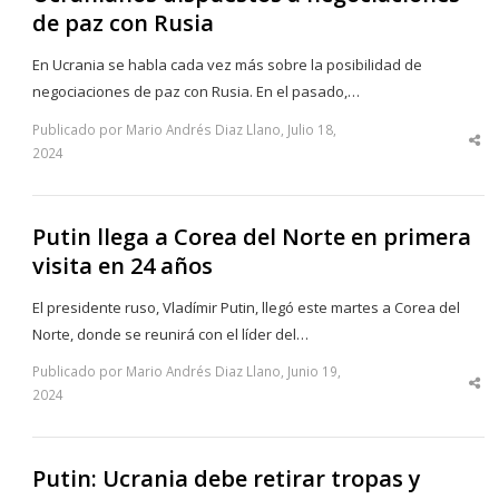
de paz con Rusia
En Ucrania se habla cada vez más sobre la posibilidad de
negociaciones de paz con Rusia. En el pasado,…
Publicado por Mario Andrés Diaz Llano, Julio 18,
Sha
2024
thi
po
Putin llega a Corea del Norte en primera
visita en 24 años
El presidente ruso, Vladímir Putin, llegó este martes a Corea del
Norte, donde se reunirá con el líder del…
Publicado por Mario Andrés Diaz Llano, Junio 19,
Sha
2024
thi
po
Putin: Ucrania debe retirar tropas y