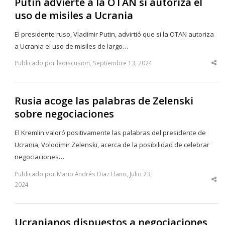
Putin advierte a la OTAN si autoriza el
uso de misiles a Ucrania
El presidente ruso, Vladímir Putin, advirtió que si la OTAN autoriza
a Ucrania el uso de misiles de largo…
Publicado por ladiscusion, Septiembre 13, 2024
Sha
thi
po
Rusia acoge las palabras de Zelenski
sobre negociaciones
El Kremlin valoró positivamente las palabras del presidente de
Ucrania, Volodímir Zelenski, acerca de la posibilidad de celebrar
negociaciones…
Publicado por Mario Andrés Diaz Llano, Julio 23,
Sha
2024
thi
po
Ucranianos dispuestos a negociaciones