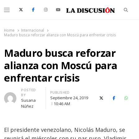
Searc
Menu
La Discusión
El Diario de la Región de Ñuble
Home
Internacional
Maduro busca reforzar alianza con Moscú para enfrentar crisis
Maduro busca reforzar
alianza con Moscú para
enfrentar crisis
Author
POSTED
PUBLISHED
BY
Septiembre 24, 2019
X (Twitter)
Facebook
Whats
Susana
10:46 AM
Núñez
El presidente venezolano, Nicolás Maduro, se
reunirá el miércoles con su par ruso, Vladimir