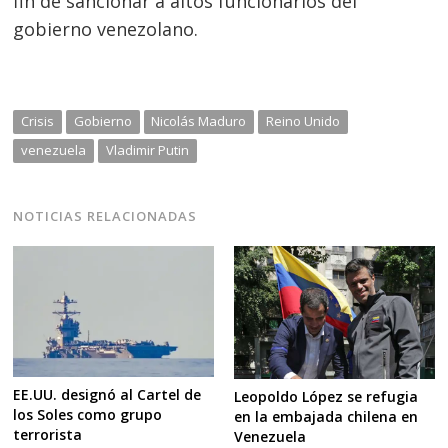
fin de sancionar a altos funcionarios del
gobierno venezolano.
Crisis
Gobierno
Nicolás Maduro
Reino Unido
venezuela
Vladimir Putin
NOTICIAS RELACIONADAS
EE.UU. designó al Cartel de
Leopoldo López se refugia
los Soles como grupo
en la embajada chilena en
terrorista
Venezuela