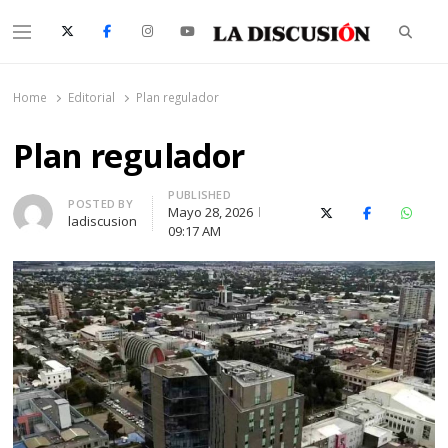
Searc
Menu
La Discusión
El Diario de la Región de Ñuble
Home
Editorial
Plan regulador
Plan regulador
PUBLISHED
Author
POSTED BY
Mayo 28, 2026
X (Twitter)
Facebook
Whats
ladiscusion
09:17 AM