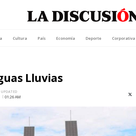
La Discusión
l Diario de la Región de Ñuble
ca
Cultura
País
Economía
Deporte
Corporativa
guas Lluvias
UPDATED
X (T
01:26 AM