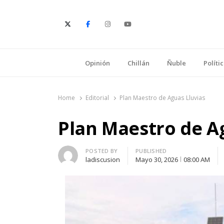
E
Opinión
Chillán
Ñuble
Políti
Home
Editorial
Plan Maestro de Aguas Lluvias
Plan Maestro de A
Author
POSTED BY
PUBLISHED
ladiscusion
Mayo 30, 2026
08:00 AM