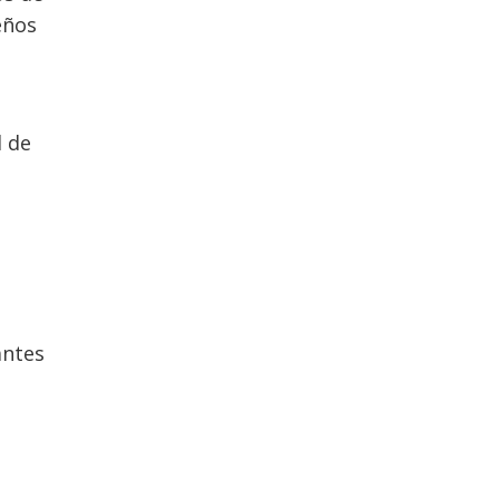
eños
d de
antes
e