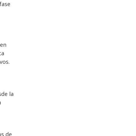
fase
 en
ta
vos.
sde la
n
os de