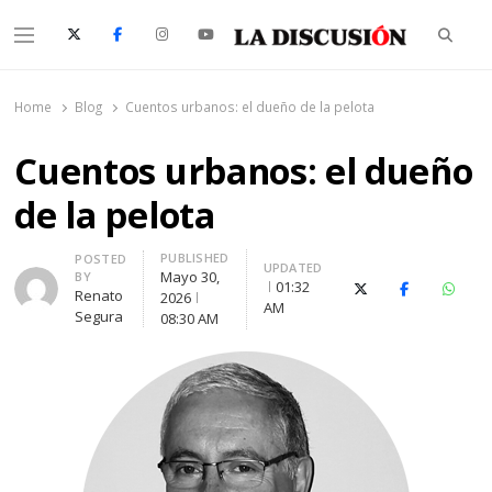
Searc
Menu
La Discusión
El Diario de la Región de Ñuble
Home
Blog
Cuentos urbanos: el dueño de la pelota
Cuentos urbanos: el dueño
de la pelota
PUBLISHED
Author
POSTED
UPDATED
Mayo 30,
BY
01:32
X (Twitter)
Facebook
Whats
Renato
2026
AM
Segura
08:30 AM