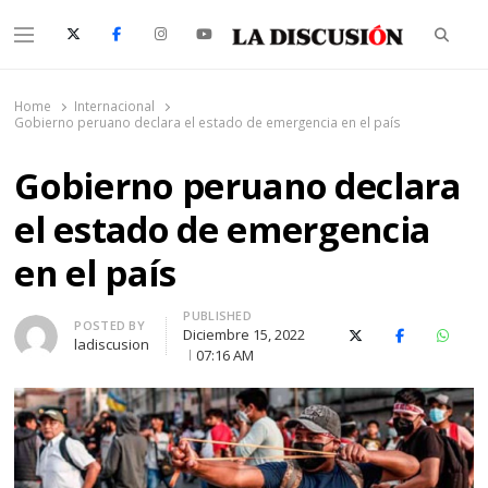
Searc
Menu
La Discusión
El Diario de la Región de Ñuble
Home
Internacional
Gobierno peruano declara el estado de emergencia en el país
Gobierno peruano declara
el estado de emergencia
en el país
PUBLISHED
Author
POSTED BY
Diciembre 15, 2022
X (Twitter)
Facebook
Whats
ladiscusion
07:16 AM