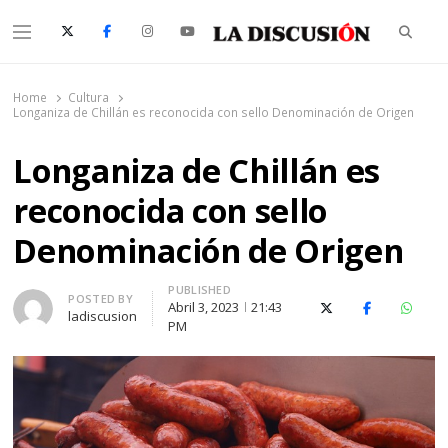
Searc
Menu
La Discusión
El Diario de la Región de Ñuble
Home
Cultura
Longaniza de Chillán es reconocida con sello Denominación de Origen
Longaniza de Chillán es
reconocida con sello
Denominación de Origen
PUBLISHED
Author
POSTED BY
Abril 3, 2023
21:43
X (Twitter)
Facebook
Whats
ladiscusion
PM