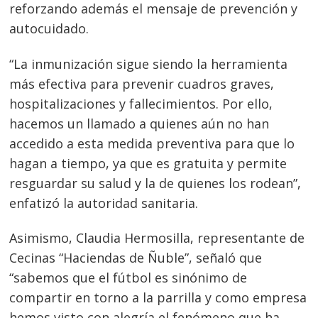
reforzando además el mensaje de prevención y
autocuidado.
Navegación
de
“La inmunización sigue siendo la herramienta
s
más efectiva para prevenir cuadros graves,
entradas
hospitalizaciones y fallecimientos. Por ello,
hacemos un llamado a quienes aún no han
accedido a esta medida preventiva para que lo
hagan a tiempo, ya que es gratuita y permite
resguardar su salud y la de quienes los rodean”,
enfatizó la autoridad sanitaria.
Asimismo, Claudia Hermosilla, representante de
Cecinas “Haciendas de Ñuble”, señaló que
“sabemos que el fútbol es sinónimo de
compartir en torno a la parrilla y como empresa
hemos visto con alegría el fenómeno que ha