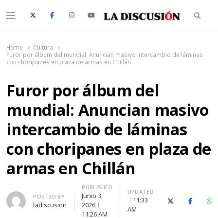
Searc
Menu
La Discusión
El Diario de la Región de Ñuble
Home
Cultura
Furor por álbum del mundial: Anuncian masivo intercambio de láminas
con choripanes en plaza de armas en Chillán
Furor por álbum del
mundial: Anuncian masivo
intercambio de láminas
con choripanes en plaza de
armas en Chillán
PUBLISHED
UPDATED
Junio 3,
Author
POSTED BY
11:33
X (Twitter)
Faceboo
Wh
ladiscusion
2026
AM
11:26 AM