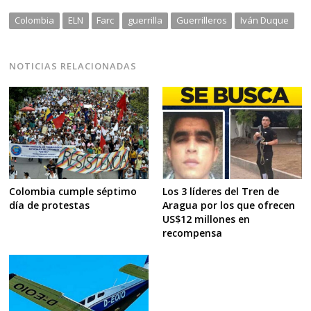
Colombia
ELN
Farc
guerrilla
Guerrilleros
Iván Duque
NOTICIAS RELACIONADAS
Los 3 líderes del Tren de
Colombia cumple séptimo
Aragua por los que ofrecen
día de protestas
US$12 millones en
recompensa