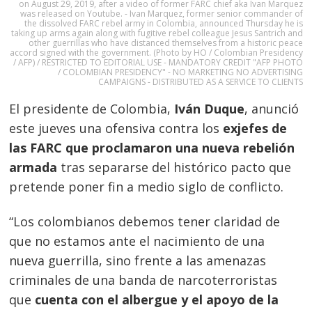
on August 29, 2019, after a video of former FARC chief aka Ivan Marquez
was released on Youtube. - Ivan Marquez, former senior commander of
the dissolved FARC rebel army in Colombia, announced Thursday he is
taking up arms again along with fugitive rebel colleague Jesus Santrich and
other guerrillas who have distanced themselves from a historic peace
accord signed with the government. (Photo by HO / Colombian Presidency
/ AFP) / RESTRICTED TO EDITORIAL USE - MANDATORY CREDIT "AFP PHOTO
/ COLOMBIAN PRESIDENCY" - NO MARKETING NO ADVERTISING
CAMPAIGNS - DISTRIBUTED AS A SERVICE TO CLIENTS
El presidente de Colombia,
Iván Duque
, anunció
este jueves una ofensiva contra los
exjefes de
las FARC que proclamaron una nueva rebelión
armada
tras separarse del histórico pacto que
pretende poner fin a medio siglo de conflicto.
“Los colombianos debemos tener claridad de
que no estamos ante el nacimiento de una
nueva guerrilla, sino frente a las amenazas
criminales de una banda de narcoterroristas
que
cuenta con el albergue y el apoyo de la