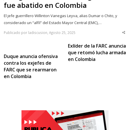
fue abatido en Colombia
El jefe guerrillero Willinton Vanegas Leyva, alias Dumar o Chito, y
considerado un “alfil” del Estado Mayor Central (EMC),…
Publicado por ladiscusion, Agosto 25, 2025
Sha
thi
po
Exlíder de la FARC anuncia
que retomó lucha armada
Duque anuncia ofensiva
en Colombia
contra los exjefes de
FARC que se rearmaron
en Colombia