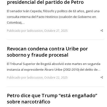
presidencial del partido de Petro
El senador Iván Cepeda, filósofo y político de 63 años, ganó una
consulta interna del Pacto Histórico (coalición de Gobierno en
Colombia),…
Publicado por ladiscusion, Octubre 27, 2025
Sha
thi
po
Revocan condena contra Uribe por
soborno y fraude procesal
El Tribunal Superior de Bogotá absolvió este martes en segunda
instancia al expresidente Álvaro Uribe (2002-2010) del delito de…
Publicado por ladiscusion, Octubre 22, 2025
Sha
thi
po
Petro dice que Trump “está engañado”
sobre narcotráfico