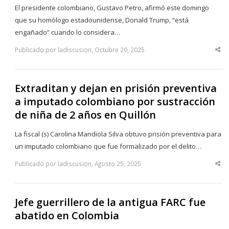
El presidente colombiano, Gustavo Petro, afirmó este domingo
que su homólogo estadounidense, Donald Trump, “está
engañado” cuando lo considera…
Publicado por ladiscusion, Octubre 20, 2025
Sha
thi
po
Extraditan y dejan en prisión preventiva
a imputado colombiano por sustracción
de niña de 2 años en Quillón
La fiscal (s) Carolina Mandiola Silva obtuvo prisión preventiva para
un imputado colombiano que fue formalizado por el delito…
Publicado por ladiscusion, Agosto 25, 2025
Sha
thi
po
Jefe guerrillero de la antigua FARC fue
abatido en Colombia