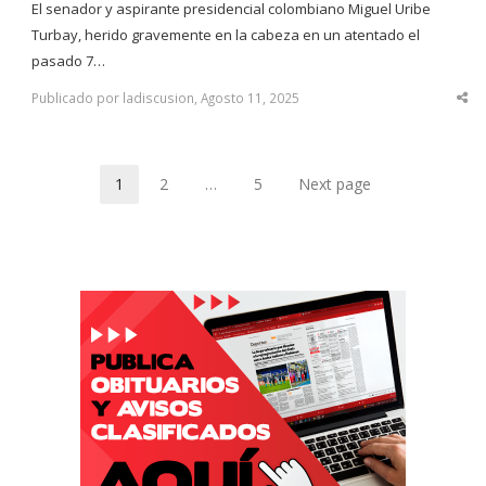
El senador y aspirante presidencial colombiano Miguel Uribe
Turbay, herido gravemente en la cabeza en un atentado el
pasado 7…
Publicado por ladiscusion, Agosto 11, 2025
Sha
thi
po
1
2
…
5
Next page
Page
Page
Page