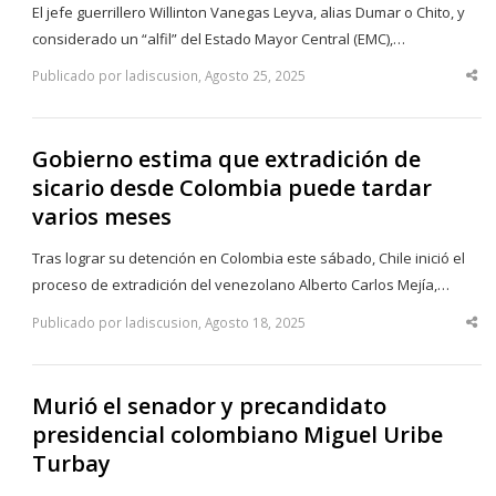
El jefe guerrillero Willinton Vanegas Leyva, alias Dumar o Chito, y
considerado un “alfil” del Estado Mayor Central (EMC),…
Publicado por ladiscusion, Agosto 25, 2025
Sha
thi
po
Gobierno estima que extradición de
sicario desde Colombia puede tardar
varios meses
Tras lograr su detención en Colombia este sábado, Chile inició el
proceso de extradición del venezolano Alberto Carlos Mejía,…
Publicado por ladiscusion, Agosto 18, 2025
Sha
thi
po
Murió el senador y precandidato
presidencial colombiano Miguel Uribe
Turbay