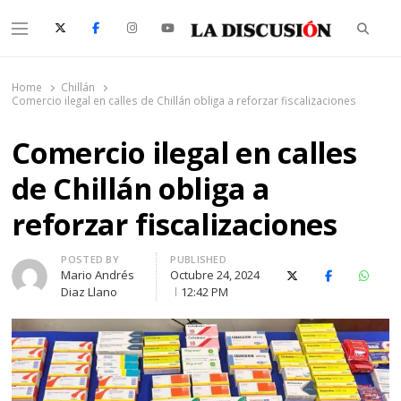
Searc
Menu
La Discusión
El Diario de la Región de Ñuble
Home
Chillán
Comercio ilegal en calles de Chillán obliga a reforzar fiscalizaciones
Comercio ilegal en calles
de Chillán obliga a
reforzar fiscalizaciones
Author
POSTED BY
PUBLISHED
Mario Andrés
Octubre 24, 2024
X (Twitter)
Facebook
Whats
Diaz Llano
12:42 PM