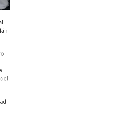
al
lán,
ro
a
 del
dad