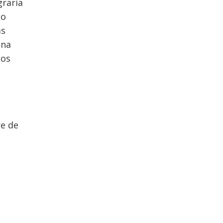
raria
io
as
una
mos
re de