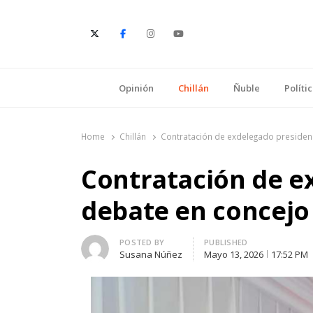
E
Opinión
Chillán
Ñuble
Políti
Home
Chillán
Contratación de exdelegado presidenc
Contratación de e
debate en concejo 
Author
POSTED BY
PUBLISHED
Susana Núñez
Mayo 13, 2026
17:52 PM