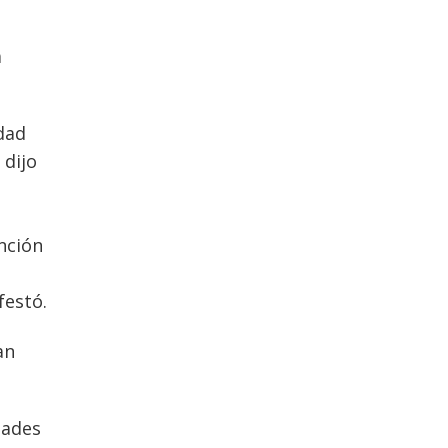
a
idad
 dijo
nción
festó.
an
dades