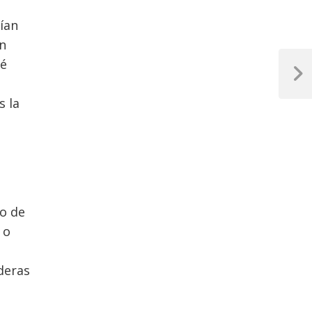
ían
n
ué
Next
Post
s la
ro de
 o
deras