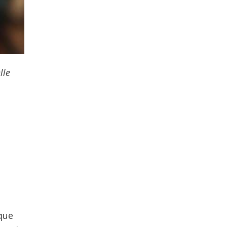
lle
que