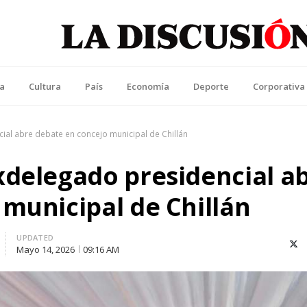
La Discusión
l Diario de la Región de Ñuble
ca
Cultura
País
Economía
Deporte
Corporativa
ial abre debate en concejo municipal de Chillán
xdelegado presidencial a
municipal de Chillán
UPDATED
X (T
Mayo 14, 2026
09:16 AM