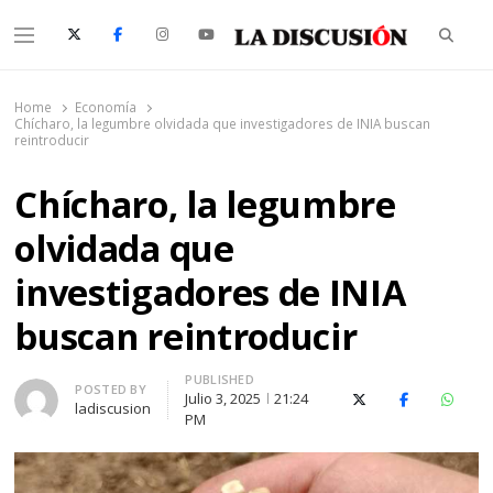
Searc
Menu
La Discusión
El Diario de la Región de Ñuble
Home
Economía
Chícharo, la legumbre olvidada que investigadores de INIA buscan
reintroducir
Chícharo, la legumbre
olvidada que
investigadores de INIA
buscan reintroducir
PUBLISHED
Author
POSTED BY
Julio 3, 2025
21:24
X (Twitter)
Facebook
Whats
ladiscusion
PM