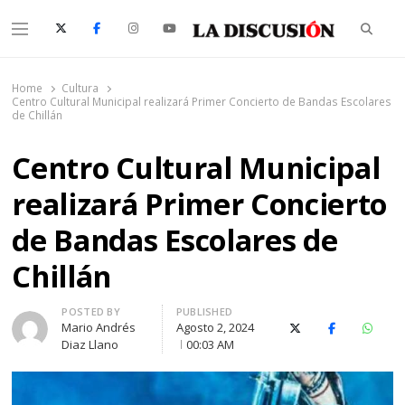
Searc
Menu
La Discusión
El Diario de la Región de Ñuble
Home
Cultura
Centro Cultural Municipal realizará Primer Concierto de Bandas Escolares
de Chillán
Centro Cultural Municipal
realizará Primer Concierto
de Bandas Escolares de
Chillán
Author
POSTED BY
PUBLISHED
Mario Andrés
Agosto 2, 2024
X (Twitter)
Facebook
Whats
Diaz Llano
00:03 AM