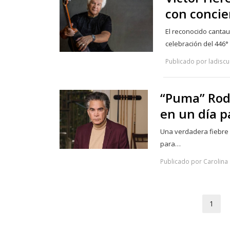
con concie
El reconocido cantau
celebración del 446°
Publicado por ladiscu
“Puma” Rod
en un día p
Una verdadera fiebre p
para…
Publicado por Carolina 
1
Pa