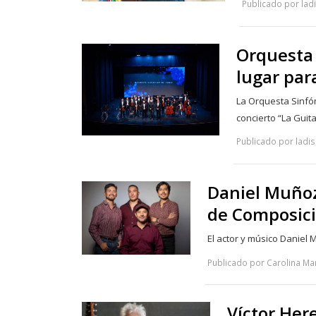
Publicado por ladi
Orquesta 
lugar par
La Orquesta Sinfó
concierto “La Guit
Publicado por ladis
Daniel Muñoz
de Composici
El actor y músico Daniel 
Publicado por Carolina Mar
Víctor Her