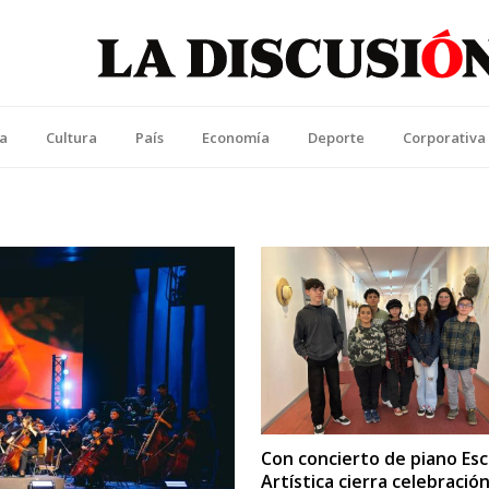
La Discusión
l Diario de la Región de Ñuble
ca
Cultura
País
Economía
Deporte
Corporativa
Con concierto de piano Esc
Artística cierra celebració