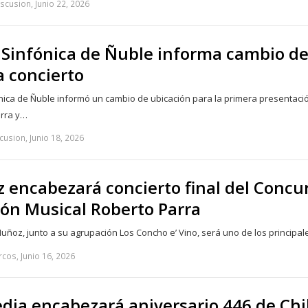
scusion, Junio 22, 2026
Sinfónica de Ñuble informa cambio d
a concierto
nica de Ñuble informó un cambio de ubicación para la primera presentaci
arra y…
cusion, Junio 18, 2026
 encabezará concierto final del Concu
ón Musical Roberto Parra
Muñoz, junto a su agrupación Los Concho e’ Vino, será uno de los principa
cos, Junio 16, 2026
edia encabezará aniversario 446 de Chi