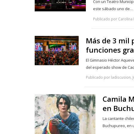
Con un Teatro Municip
este sábado uno de…
Publicado por Carolina 
Más de 3 mil 
funciones gra
El Gimnasio Héctor Aqueve
del esperado show de Ca
Publicado por ladiscusion, J
Camila M
en Buch
La cantante chil
Buchupureo, en