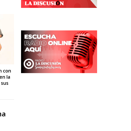
n con
en la
 sus
na