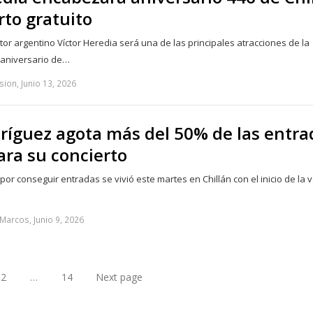
rto gratuito
tor argentino Víctor Heredia será una de las principales atracciones de la
 aniversario de…
sion, Junio 13, 2026
ríguez agota más del 50% de las entra
ara su concierto
or conseguir entradas se vivió este martes en Chillán con el inicio de la 
Marcos, Junio 9, 2026
2
…
14
Next page
ge
Page
Page