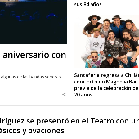
sus 84 años
 aniversario con
Santaferia regresa a Chillá
or algunas de las bandas sonoras
concierto en Magnolia Bar 
previa de la celebración de
20 años
Share
this
post
ríguez se presentó en el Teatro con u
ásicos y ovaciones