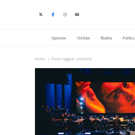
E
Opinión
Chillán
Ñuble
Políti
Home
Posts tagged:
concierto