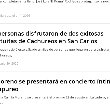
al completamente lleno, José Luis “El Puma” Rodríguez protagonizó la noc
Marcos, Julio 11, 2026
personas disfrutaron de dos exitosas
tuitas de Cachureos en San Carlos
que recibió este sábado a miles de personas que llegaron para disfrutar
chureos,…
unio 29, 2026
oreno se presentará en concierto ínti
upureo
ena Camila Moreno se presentará el próximo 22 de agosto en La Ladera, e
 un…