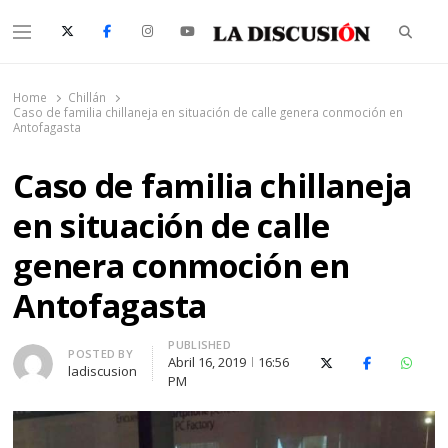
Searc
Menu
La Discusión
El Diario de la Región de Ñuble
Home
Chillán
Caso de familia chillaneja en situación de calle genera conmoción en
Antofagasta
Caso de familia chillaneja
en situación de calle
genera conmoción en
Antofagasta
PUBLISHED
Author
POSTED BY
Abril 16, 2019
16:56
X (Twitter)
Facebook
Whats
ladiscusion
PM