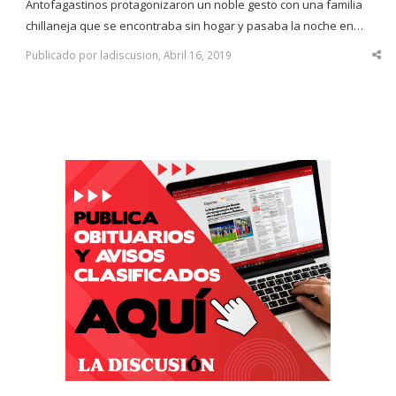
Antofagastinos protagonizaron un noble gesto con una familia
chillaneja que se encontraba sin hogar y pasaba la noche en…
Publicado por ladiscusion, Abril 16, 2019
Sha
thi
po