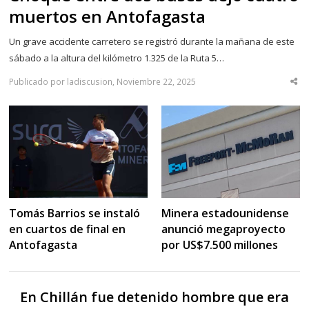
muertos en Antofagasta
Un grave accidente carretero se registró durante la mañana de este
sábado a la altura del kilómetro 1.325 de la Ruta 5…
Publicado por ladiscusion, Noviembre 22, 2025
Sha
thi
po
Tomás Barrios se instaló
Minera estadounidense
en cuartos de final en
anunció megaproyecto
Antofagasta
por US$7.500 millones
En Chillán fue detenido hombre que era