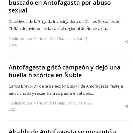
buscado en Antofagasta por abuso
sexual
Detectives de la Brigada Investigadora de Delitos Sexuales de
Chillán detuvieron en la capital regional de Ñuble a un…
Publicado por Mario Andrés Diaz Llano, Abril 8,
Sha
2024
thi
po
Antofagasta gritó campeón y dejó una
huella histórica en Ñuble
Carlos Bravo, DT de la Selección Sub-17 de Antofagasta, festeja
emocionado y recuerda a su padre en el cielo.…
Publicado por Mario Andrés Diaz Llano, Enero 22,
Sha
2024
thi
po
Alcalde de Antofagasta se presentó a