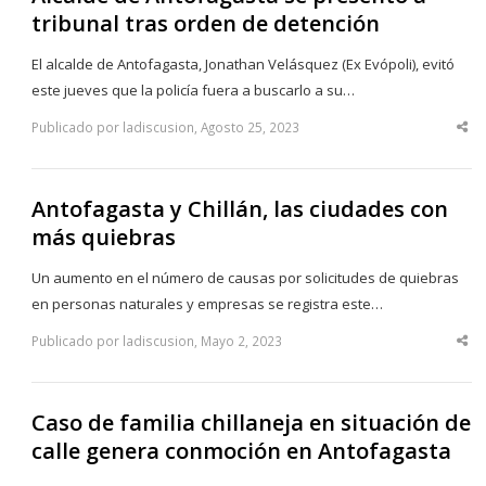
tribunal tras orden de detención
El alcalde de Antofagasta, Jonathan Velásquez (Ex Evópoli), evitó
este jueves que la policía fuera a buscarlo a su…
Publicado por ladiscusion, Agosto 25, 2023
Sha
thi
po
Antofagasta y Chillán, las ciudades con
más quiebras
Un aumento en el número de causas por solicitudes de quiebras
en personas naturales y empresas se registra este…
Publicado por ladiscusion, Mayo 2, 2023
Sha
thi
po
Caso de familia chillaneja en situación de
calle genera conmoción en Antofagasta