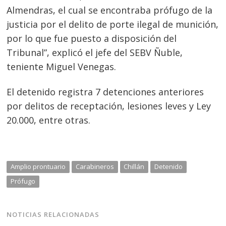
Almendras, el cual se encontraba prófugo de la
justicia por el delito de porte ilegal de munición,
por lo que fue puesto a disposición del
Tribunal”, explicó el jefe del SEBV Ñuble,
teniente Miguel Venegas.
El detenido registra 7 detenciones anteriores
por delitos de receptación, lesiones leves y Ley
20.000, entre otras.
Navegación
de
s
entradas
Amplio prontuario
Carabineros
Chillán
Detenido
Prófugo
NOTICIAS RELACIONADAS