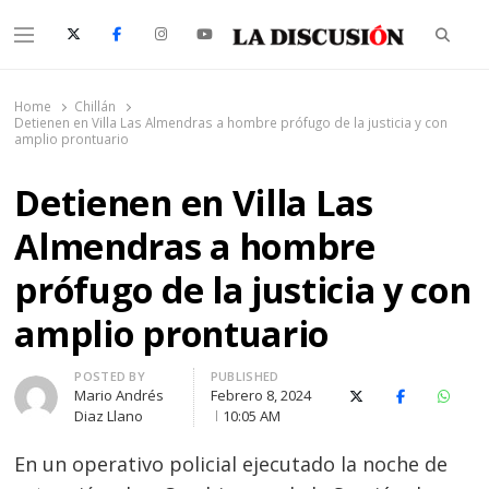
Searc
Menu
La Discusión
El Diario de la Región de Ñuble
Home
Chillán
Detienen en Villa Las Almendras a hombre prófugo de la justicia y con
amplio prontuario
Detienen en Villa Las
Almendras a hombre
prófugo de la justicia y con
amplio prontuario
Author
POSTED BY
PUBLISHED
Mario Andrés
Febrero 8, 2024
X (Twitter)
Facebook
Whats
Diaz Llano
10:05 AM
En un operativo policial ejecutado la noche de