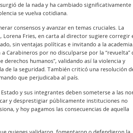
o surgió de la nada y ha cambiado significativamente
lencia se vuelva cotidiana.
nerar consensos y avanzar en temas cruciales. La
Lorena Fries, en carta al director sugiere corregir 
do, sin ventajas políticas e invitando a la academia.
 a Carabineros por no disculparse por la “revuelta” 
de derechos humanos”, validando así la violencia y
a de la seguridad. También criticó una resolución de
rmando que perjudicaba al país.
l Estado y sus integrantes deben someterse a las n
tacar y desprestigiar públicamente instituciones no
rosiona, y hoy pagamos las consecuencias de aquella
 que quienes validaron, fomentaron o defendieron la