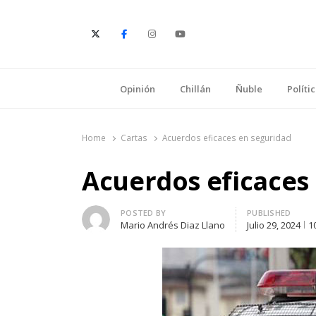
E
Opinión
Chillán
Ñuble
Políti
Home
Cartas
Acuerdos eficaces en seguridad
Acuerdos eficaces
Author
POSTED BY
PUBLISHED
Mario Andrés Diaz Llano
Julio 29, 2024
1