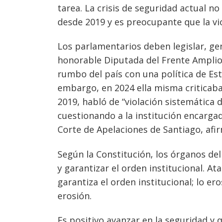
tarea. La crisis de seguridad actual n
desde 2019 y es preocupante que la vio
Navegación
Los parlamentarios deben legislar, ge
honorable Diputada del Frente Amplio, 
de
s
rumbo del país con una política de Esta
entradas
embargo, en 2024 ella misma criticaba
2019, habló de “violación sistemática 
cuestionando a la institución encargad
Corte de Apelaciones de Santiago, afi
Según la Constitución, los órganos de
y garantizar el orden institucional. A
garantiza el orden institucional; lo e
erosión.
Es positivo avanzar en la seguridad y