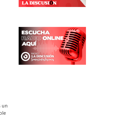
s un
ple