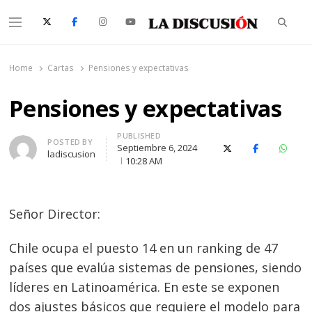
Searc
Menu
La Discusión
El Diario de la Región de Ñuble
Home
Cartas
Pensiones y expectativas
Pensiones y expectativas
PUBLISHED
Author
POSTED BY
Septiembre 6, 2024
X (Twitter)
Facebook
Whats
ladiscusion
10:28 AM
Señor Director:
Chile ocupa el puesto 14 en un ranking de 47
países que evalúa sistemas de pensiones, siendo
líderes en Latinoamérica. En este se exponen
dos ajustes básicos que requiere el modelo para