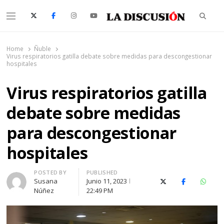
Searc
Menu
La Discusión
El Diario de la Región de Ñuble
Home
Ñuble
Virus respiratorios gatilla debate sobre medidas para descongestionar
hospitales
Virus respiratorios gatilla
debate sobre medidas
para descongestionar
hospitales
Author
POSTED BY
PUBLISHED
Susana
Junio 11, 2023
X (Twitter)
Facebook
Whats
Núñez
22:49 PM