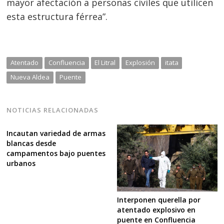
mayor afectación a personas civiles que utilicen
esta estructura férrea”.
Atentado
Confluencia
El Litral
Explosión
itata
Nueva Aldea
Puente
NOTICIAS RELACIONADAS
Incautan variedad de armas
blancas desde
campamentos bajo puentes
urbanos
Interponen querella por
atentado explosivo en
puente en Confluencia