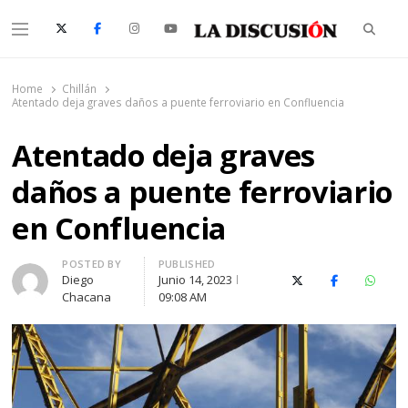
Searc
Menu
La Discusión
El Diario de la Región de Ñuble
Home
Chillán
Atentado deja graves daños a puente ferroviario en Confluencia
Atentado deja graves
daños a puente ferroviario
en Confluencia
Author
POSTED BY
PUBLISHED
Diego
Junio 14, 2023
X (Twitter)
Facebook
Whats
Chacana
09:08 AM