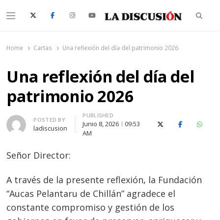
Searc
Menu
La Discusión
El Diario de la Región de Ñuble
Home
Cartas
Una reflexión del día del patrimonio 2026
Una reflexión del día del
patrimonio 2026
PUBLISHED
Author
POSTED BY
Junio 8, 2026
09:53
X (Twitter)
Facebook
Whats
ladiscusion
AM
Señor Director:
A través de la presente reflexión, la Fundación
“Aucas Pelantaru de Chillán” agradece el
constante compromiso y gestión de los