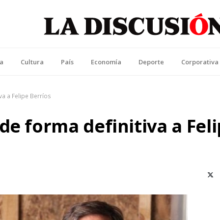
La Discusión
l Diario de la Región de Ñuble
ca
Cultura
País
Economía
Deporte
Corporativa
va a Felipe Berríos
de forma definitiva a Fel
X (T