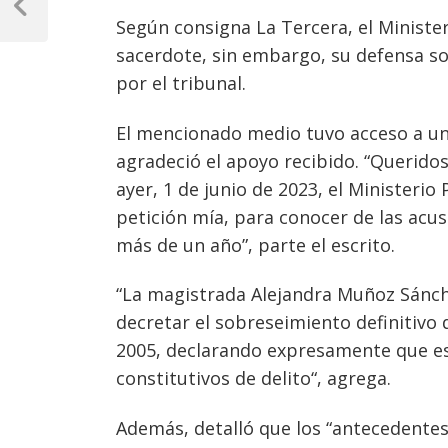
de
Previous
Según consigna La Tercera, el Minister
Post
entradas
sacerdote, sin embargo, su defensa sol
por el tribunal.
El mencionado medio tuvo acceso a una
agradeció el apoyo recibido. “Querido
ayer, 1 de junio de 2023, el Ministerio 
petición mía, para conocer de las ac
más de un año”, parte el escrito.
“La magistrada Alejandra Muñoz Sánche
decretar el sobreseimiento definitivo 
2005, declarando expresamente que esos
constitutivos de delito“, agrega.
Además, detalló que los “antecedentes