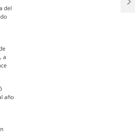
Next
a del
Post
ido
 de
, a
ace
ó
al año
on