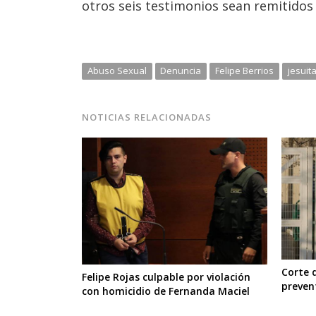
otros seis testimonios sean remitidos 
Abuso Sexual
Denuncia
Felipe Berrios
jesuit
NOTICIAS RELACIONADAS
Corte 
Felipe Rojas culpable por violación
preven
con homicidio de Fernanda Maciel