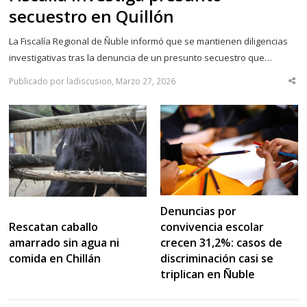
secuestro en Quillón
La Fiscalía Regional de Ñuble informó que se mantienen diligencias
investigativas tras la denuncia de un presunto secuestro que…
Publicado por ladiscusion, Marzo 27, 2026
Sha
thi
po
Denuncias por
convivencia escolar
Rescatan caballo
crecen 31,2%: casos de
amarrado sin agua ni
discriminación casi se
comida en Chillán
triplican en Ñuble