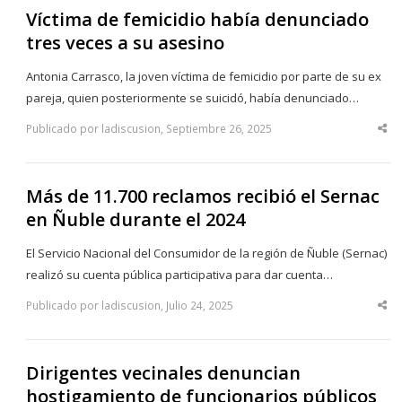
Víctima de femicidio había denunciado
tres veces a su asesino
Antonia Carrasco, la joven víctima de femicidio por parte de su ex
pareja, quien posteriormente se suicidó, había denunciado…
Publicado por ladiscusion, Septiembre 26, 2025
Sha
thi
po
Más de 11.700 reclamos recibió el Sernac
en Ñuble durante el 2024
El Servicio Nacional del Consumidor de la región de Ñuble (Sernac)
realizó su cuenta pública participativa para dar cuenta…
Publicado por ladiscusion, Julio 24, 2025
Sha
thi
po
Dirigentes vecinales denuncian
hostigamiento de funcionarios públicos