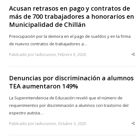
Acusan retrasos en pago y contratos de
más de 700 trabajadores a honorarios en
Municipalidad de Chillán
Preocupación por la demora en el pago de sueldos y en la firma
de nuevos contratos de trabajadores a…
Publicado por ladiscusion, Febrero 9, 2026
Sha
thi
po
Denuncias por discriminación a alumnos
TEA aumentaron 149%
La Superintendencia de Educación reveló que el número de
requerimientos por discriminación a alumnos con trastorno del
espectro autista…
Publicado por ladiscusion, Octubre 3, 2025
Sha
thi
po