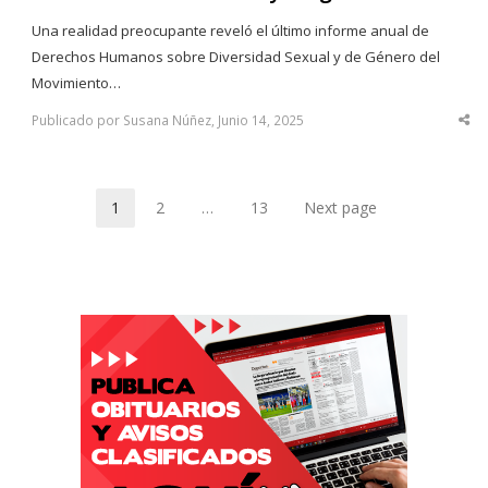
Una realidad preocupante reveló el último informe anual de
Derechos Humanos sobre Diversidad Sexual y de Género del
Movimiento…
Publicado por Susana Núñez, Junio 14, 2025
Sha
thi
po
1
2
…
13
Next page
Page
Page
Page