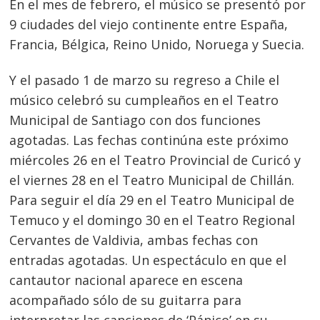
En el mes de febrero, el músico se presentó por
9 ciudades del viejo continente entre España,
Francia, Bélgica, Reino Unido, Noruega y Suecia.
Y el pasado 1 de marzo su regreso a Chile el
músico celebró su cumpleaños en el Teatro
Municipal de Santiago con dos funciones
agotadas. Las fechas continúna este próximo
miércoles 26 en el Teatro Provincial de Curicó y
el viernes 28 en el Teatro Municipal de Chillán.
Para seguir el día 29 en el Teatro Municipal de
Temuco y el domingo 30 en el Teatro Regional
Cervantes de Valdivia, ambas fechas con
Navegación
entradas agotadas. Un espectáculo en que el
cantautor nacional aparece en escena
de
s
acompañado sólo de su guitarra para
entradas
interpretar las canciones de ‘Pánico’ en su