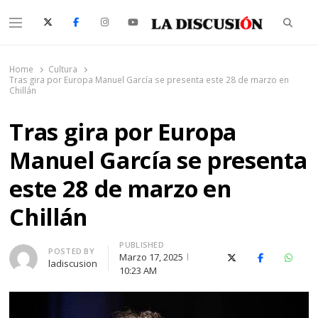
Searc
Menu
La Discusión
El Diario de la Región de Ñuble
Home
Cultura
Tras gira por Europa Manuel García se presenta este 28 de marzo en
Chillán
Tras gira por Europa
Manuel García se presenta
este 28 de marzo en
Chillán
PUBLISHED
Author
POSTED BY
Marzo 17, 2025
X (Twitter)
Facebook
Whats
ladiscusion
10:23 AM