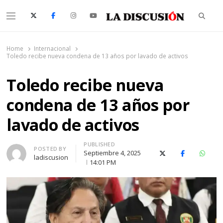
Searc
Menu
La Discusión
El Diario de la Región de Ñuble
Home
Internacional
Toledo recibe nueva condena de 13 años por lavado de activos
Toledo recibe nueva
condena de 13 años por
lavado de activos
PUBLISHED
Author
POSTED BY
Septiembre 4, 2025
X (Twitter)
Facebook
Whats
ladiscusion
14:01 PM