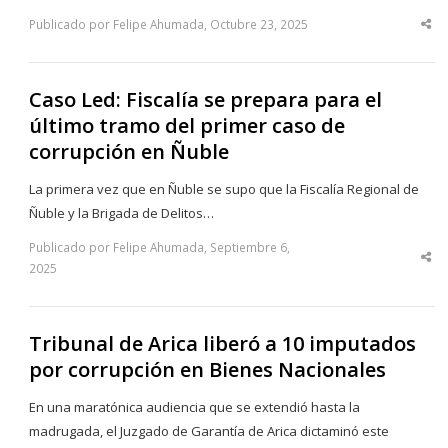
Publicado por Felipe Ahumada, Octubre 23, 2025
Sha
thi
po
Caso Led: Fiscalía se prepara para el
último tramo del primer caso de
corrupción en Ñuble
La primera vez que en Ñuble se supo que la Fiscalía Regional de
Ñuble y la Brigada de Delitos…
Publicado por Felipe Ahumada, Septiembre 6,
Sha
2025
thi
po
Tribunal de Arica liberó a 10 imputados
por corrupción en Bienes Nacionales
En una maratónica audiencia que se extendió hasta la
madrugada, el Juzgado de Garantía de Arica dictaminó este