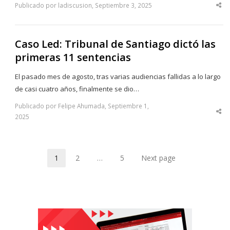
Publicado por ladiscusion, Septiembre 3, 2025
Sha
thi
po
Caso Led: Tribunal de Santiago dictó las
primeras 11 sentencias
El pasado mes de agosto, tras varias audiencias fallidas a lo largo
de casi cuatro años, finalmente se dio…
Publicado por Felipe Ahumada, Septiembre 1,
Sha
2025
thi
po
1
2
…
5
Next page
Page
Page
Page