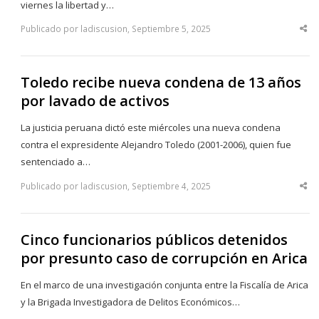
viernes la libertad y…
Publicado por ladiscusion, Septiembre 5, 2025
Sha
thi
po
Toledo recibe nueva condena de 13 años
por lavado de activos
La justicia peruana dictó este miércoles una nueva condena
contra el expresidente Alejandro Toledo (2001-2006), quien fue
sentenciado a…
Publicado por ladiscusion, Septiembre 4, 2025
Sha
thi
po
Cinco funcionarios públicos detenidos
por presunto caso de corrupción en Arica
En el marco de una investigación conjunta entre la Fiscalía de Arica
y la Brigada Investigadora de Delitos Económicos…