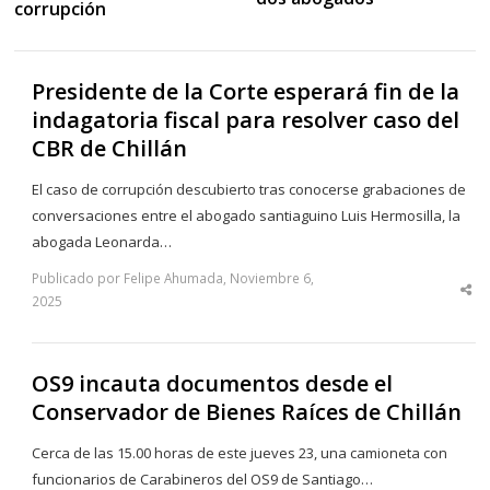
corrupción
Presidente de la Corte esperará fin de la
indagatoria fiscal para resolver caso del
CBR de Chillán
El caso de corrupción descubierto tras conocerse grabaciones de
conversaciones entre el abogado santiaguino Luis Hermosilla, la
abogada Leonarda…
Publicado por Felipe Ahumada, Noviembre 6,
Sha
2025
thi
po
OS9 incauta documentos desde el
Conservador de Bienes Raíces de Chillán
Cerca de las 15.00 horas de este jueves 23, una camioneta con
funcionarios de Carabineros del OS9 de Santiago…