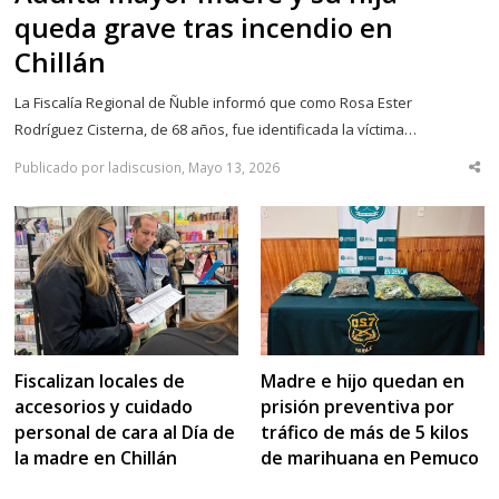
queda grave tras incendio en
Chillán
La Fiscalía Regional de Ñuble informó que como Rosa Ester
Rodríguez Cisterna, de 68 años, fue identificada la víctima…
Publicado por ladiscusion, Mayo 13, 2026
Sha
thi
po
Fiscalizan locales de
Madre e hijo quedan en
accesorios y cuidado
prisión preventiva por
personal de cara al Día de
tráfico de más de 5 kilos
la madre en Chillán
de marihuana en Pemuco