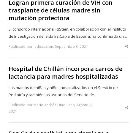
Logran primera curación de VIH con
trasplante de células madre sin
mutación protectora
El consorcio internacional IciStem, en colaboración con el Instituto
de Investigación del Sida IrsiCaixa de España, ha confirmado un…
Publicado por ladiscusion, Septiembre 3, 2024
Sha
thi
po
Hospital de Chillán incorpora carros de
lactancia para madres hospitalizadas
Las mamás de niñas y niños hospitalizados en el Servicio de
Pediatría y también las usuarias del Servicio de…
Publicado por Mario Andrés Diaz Llano, Agosto 8,
Sha
2024
thi
po