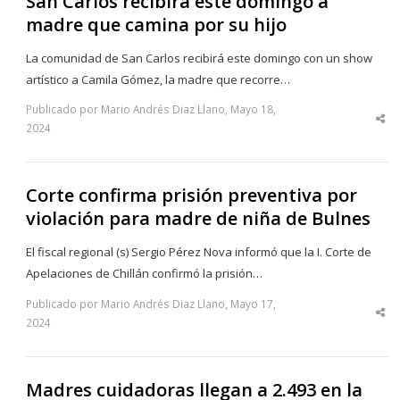
San Carlos recibirá este domingo a
madre que camina por su hijo
La comunidad de San Carlos recibirá este domingo con un show
artístico a Camila Gómez, la madre que recorre…
Publicado por Mario Andrés Diaz Llano, Mayo 18,
Sha
2024
thi
po
Corte confirma prisión preventiva por
violación para madre de niña de Bulnes
El fiscal regional (s) Sergio Pérez Nova informó que la I. Corte de
Apelaciones de Chillán confirmó la prisión…
Publicado por Mario Andrés Diaz Llano, Mayo 17,
Sha
2024
thi
po
Madres cuidadoras llegan a 2.493 en la