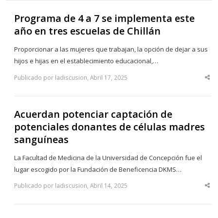
Programa de 4 a 7 se implementa este
año en tres escuelas de Chillán
Proporcionar a las mujeres que trabajan, la opción de dejar a sus
hijos e hijas en el establecimiento educacional,…
Publicado por ladiscusion, Abril 17, 2025
Sha
thi
po
Acuerdan potenciar captación de
potenciales donantes de células madres
sanguíneas
La Facultad de Medicina de la Universidad de Concepción fue el
lugar escogido por la Fundación de Beneficencia DKMS…
Publicado por ladiscusion, Abril 14, 2025
Sha
thi
po