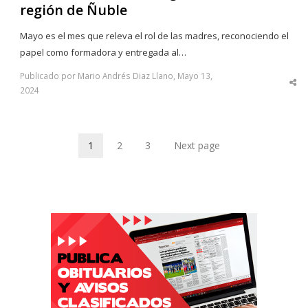
región de Ñuble
Mayo es el mes que releva el rol de las madres, reconociendo el
papel como formadora y entregada al…
Publicado por Mario Andrés Diaz Llano, Mayo 13,
Sha
2024
thi
po
1
2
3
Next page
Page
Page
Page