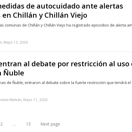
edidas de autocuidado ante alertas
en Chillán y Chillán Viejo
s comunas de Chillán y Chillán Viejo ha registrado episodios de alerta am
n, Mayo 13, 2026
entran al debate por restricción al uso
n Ñuble
as de Ñuble, entraron al debate sobre la fuerte restricción que tendrá el
nieta Meleán, Mayo 11, 2026
2
…
13
Next page
ge
Page
Page