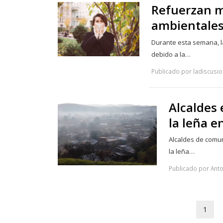
Refuerzan m
ambientales 
Durante esta semana, la
debido a la…
Publicado por ladiscusio
Alcaldes 
la leña e
Alcaldes de comun
la leña…
Publicado por Anto
1
Pa