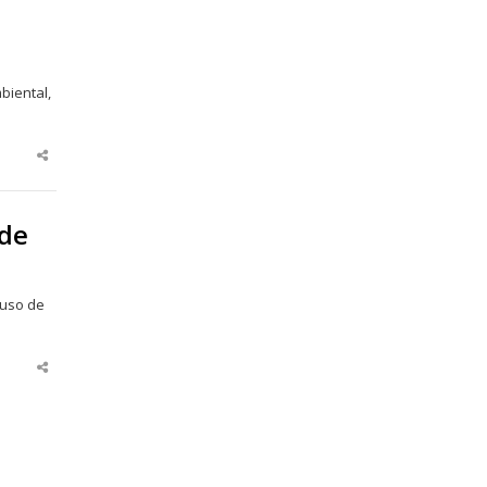
biental,
Share
this
post
 de
 uso de
Share
this
post