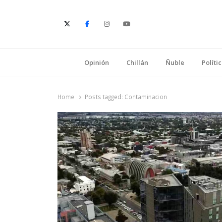
E
Opinión
Chillán
Ñuble
Políti
Home
Posts tagged:
Contaminacion