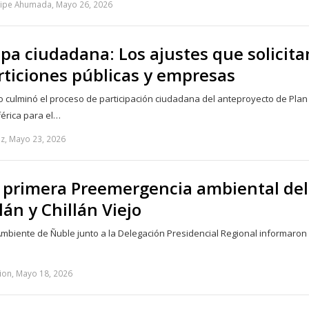
lipe Ahumada, Mayo 26, 2026
upa ciudadana: Los ajustes que solicita
rticiones públicas y empresas
o culminó el proceso de participación ciudadana del anteproyecto de Plan
érica para el…
z, Mayo 23, 2026
a primera Preemergencia ambiental del
lán y Chillán Viejo
mbiente de Ñuble junto a la Delegación Presidencial Regional informaron
…
ion, Mayo 18, 2026