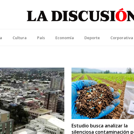
La Discusión
l Diario de la Región de Ñuble
ca
Cultura
País
Economía
Deporte
Corporativa
Estudio busca analizar la
silenciosa contaminación p