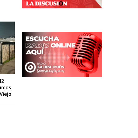
42
humos
 Viejo