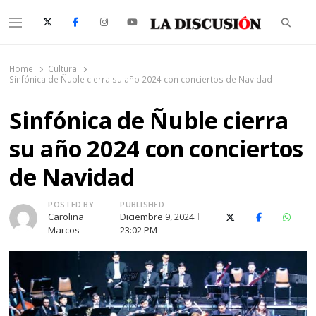
Searc
Menu
La Discusión
El Diario de la Región de Ñuble
Home
Cultura
Sinfónica de Ñuble cierra su año 2024 con conciertos de Navidad
Sinfónica de Ñuble cierra
su año 2024 con conciertos
de Navidad
Author
POSTED BY
PUBLISHED
Carolina
Diciembre 9, 2024
X (Twitter)
Facebook
Whats
Marcos
23:02 PM