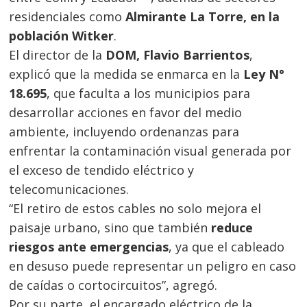
residenciales como
Almirante La Torre, en la
población Witker
.
El director de la
DOM, Flavio Barrientos
,
explicó que la medida se enmarca en la
Ley N°
18.695
, que faculta a los municipios para
desarrollar acciones en favor del medio
ambiente, incluyendo ordenanzas para
enfrentar la contaminación visual generada por
el exceso de tendido eléctrico y
telecomunicaciones.
“El retiro de estos cables no solo mejora el
Navegación
paisaje urbano, sino que también
reduce
riesgos ante emergencias
, ya que el cableado
de
s
en desuso puede representar un peligro en caso
entradas
de caídas o cortocircuitos”, agregó.
Por su parte, el encargado eléctrico de la