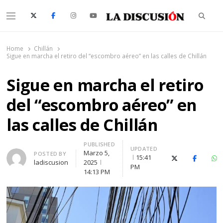
Searc
Menu
La Discusión
El Diario de la Región de Ñuble
Home
Chillán
Sigue en marcha el retiro del “escombro aéreo” en las calles de Chillán
Sigue en marcha el retiro
del “escombro aéreo” en
las calles de Chillán
PUBLISHED
UPDATED
Marzo 5,
Author
POSTED BY
15:41
X (Twitter)
Faceboo
Wh
ladiscusion
2025
PM
14:13 PM